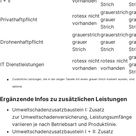
I + II
vorhanden
Strich
Str
grauerstrich
gra
rotesx
nicht
Privathaftpflicht
grauer
gr
vorhanden
Strich
Str
grauerstrich
grauerstrich
gra
Drohnenhaftpflicht
grauer
grauer
gr
Strich
Strich
Str
gra
rotesx
nicht
rotesx
nicht
IT Dienstleistungen
gr
vorhanden
vorhanden
Str
Zusätzliche Leistungen, die in der obigen Tabelle mit einem grauen Strich markiert wurden, sind
optional.
Ergänzende Infos zu zusätzlichen Leistungen
Umweltschadenzusatzbaustein I: Zusatz
zur Umweltschadenversicherung, Leistungsumfänge
variieren je nach Betriebsart und Produktlinie.
Umweltschadenzusatzbaustein I + II: Zusatz