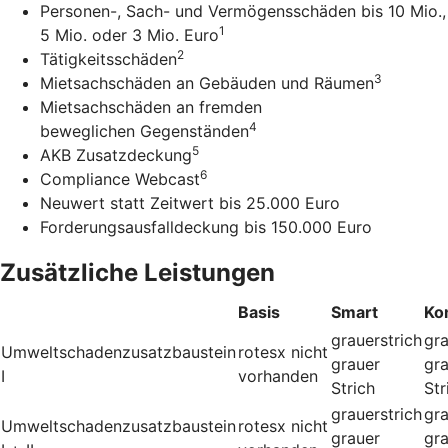
Personen-, Sach- und Vermögensschäden bis 10 Mio.,
1
5 Mio. oder 3 Mio. Euro
2
Tätigkeitsschäden
3
Mietsachschäden an Gebäuden und Räumen
Mietsachschäden an fremden
4
beweglichen Gegenständen
5
AKB Zusatzdeckung
6
Compliance Webcast
Neuwert statt Zeitwert bis 25.000 Euro
Forderungsausfalldeckung bis 150.000 Euro
Zusätzliche Leistungen
Basis
Smart
Ko
grauerstrich
gra
Umweltschadenzusatzbaustein
rotesx
nicht
grauer
gr
I
vorhanden
Strich
Str
grauerstrich
gra
Umweltschadenzusatzbaustein
rotesx
nicht
grauer
gr